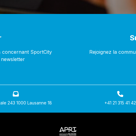
r
S
s concernant SportCity
Rejoignez la commun
 newsletter
ale 243 1000 Lausanne 18
+41 21 315 41 42